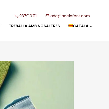
937910211
adc@adclofent.com
E
TREBALLA AMB NOSALTRES
CATALÀ