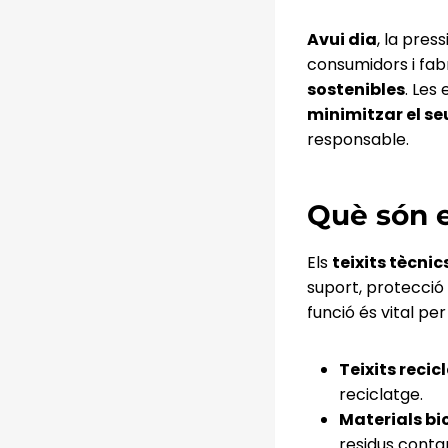
Avui dia
, la pres
consumidors i fab
sostenibles
. Les
minimitzar el s
responsable.
Què són e
Els
teixits tècnic
suport, protecció 
funció és vital pe
Teixits recic
reciclatge.
Materials b
residus conta