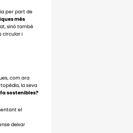
cia per part de
iques més
tat, sinó també
circular i
ques, com ara
rtopèdia, la seva
 fa sostenibles?
mentant el
ense deixar