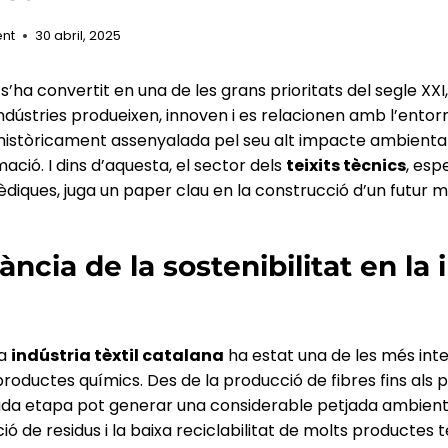
ent
30 abril, 2025
s’ha convertit en una de les grans prioritats del segle XX
dústries produeixen, innoven i es relacionen amb l’entor
 històricament assenyalada pel seu alt impacte ambiental,
ció. I dins d’aquesta, el sector dels
teixits tècnics
, esp
diques, juga un paper clau en la construcció d’un futur m
ncia de la sostenibilitat en la 
la
indústria tèxtil catalana
ha estat una de les més inte
 productes químics. Des de la producció de fibres fins als
cada etapa pot generar una considerable petjada ambiental
ó de residus i la baixa reciclabilitat de molts productes tè