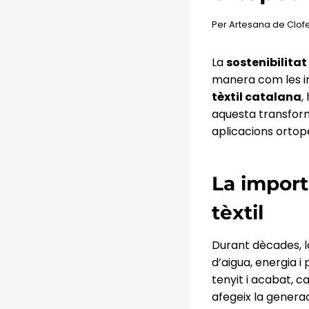
Per
Artesana de Clof
La
sostenibilitat
manera com les in
tèxtil catalana
,
aquesta transforma
aplicacions ortopè
La importà
tèxtil
Durant dècades, 
d’aigua, energia i
tenyit i acabat, 
afegeix la generaci