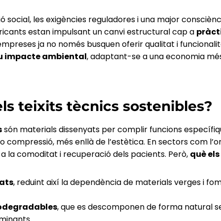
sió social, les exigències reguladores i una major conscièn
ricants estan impulsant un canvi estructural cap a
pràct
 empreses ja no només busquen oferir qualitat i funcionali
eu impacte ambiental
, adaptant-se a una economia més 
ls teixits tècnics sostenibles?
s
són materials dissenyats per complir funcions específi
o compressió, més enllà de l’estètica. En sectors com l’o
r a la comoditat i recuperació dels pacients. Però,
què els
lats
, reduint així la dependència de materials verges i fo
iodegradables
, que es descomponen de forma natural s
minants.