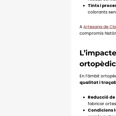
Tints i proc
colorants sens
A
Artesana de Clo
compromís històri
L’impacte 
ortopèdic
En l’àmbit ortopèd
qualitat i traçab
Reducció de 
fabricar orte
Condicions l