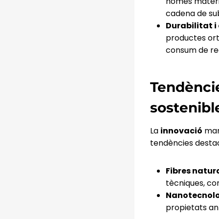
només materia
cadena de su
Durabilitat i
productes orto
consum de re
Tendèncie
sostenibl
La
innovació
mar
tendències desta
Fibres natur
tècniques, com
Nanotecnolo
propietats an