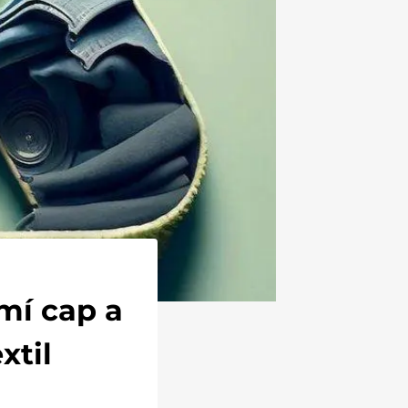
amí cap a
xtil