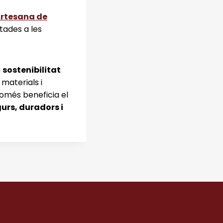
’Artesana de
ptades a les
a
sostenibilitat
materials i
omés beneficia el
urs, duradors i