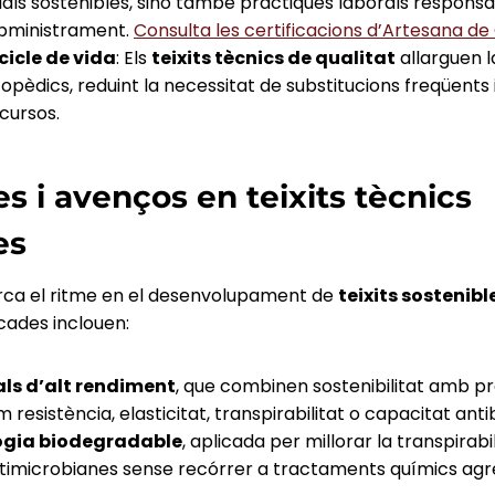
ls sostenibles, sinó també pràctiques laborals responsab
bministrament.
Consulta les certificacions d’Artesana de
 cicle de vida
: Els
teixits tècnics de qualitat
allarguen la
pèdics, reduint la necessitat de substitucions freqüents i,
cursos.
s i avenços en teixits tècnics
es
ca el ritme en el desenvolupament de
teixits sostenibl
cades inclouen:
als d’alt rendiment
, que combinen sostenibilitat amb p
 resistència, elasticitat, transpirabilitat o capacitat ant
gia biodegradable
, aplicada per millorar la transpirabil
timicrobianes sense recórrer a tractaments químics agre