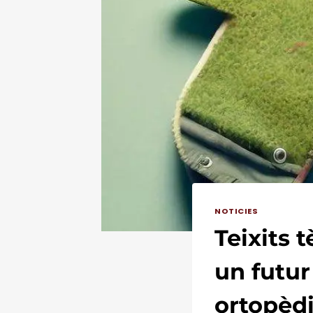
NOTICIES
Teixits t
un futur
ortopèd