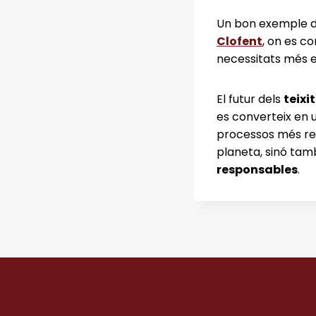
Un bon exemple 
Clofent
, on es co
necessitats més e
El futur dels
teixi
es converteix en u
processos més re
planeta, sinó tam
responsables
.