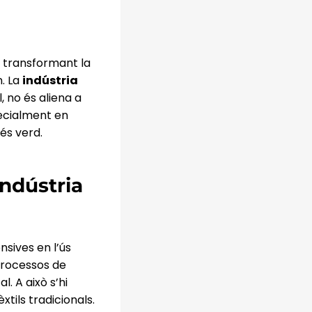
I, transformant la
n. La
indústria
 no és aliena a
ecialment en
és verd.
indústria
nsives en l’ús
 processos de
. A això s’hi
xtils tradicionals.