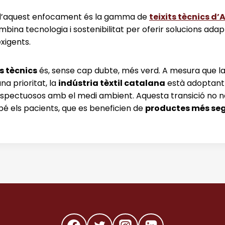
d’aquest enfocament és la gamma de
teixits tècnics d
mbina tecnologia i sostenibilitat per oferir solucions ada
xigents.
ts tècnics
és, sense cap dubte, més verd. A mesura que l
na prioritat, la
indústria tèxtil catalana
està adoptant 
spectuosos amb el medi ambient. Aquesta transició no n
bé els pacients, que es beneficien de
productes més seg