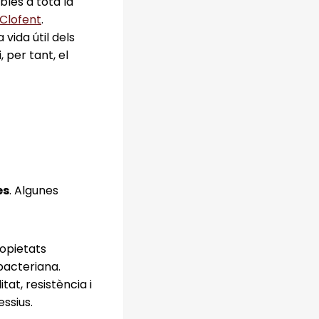
les a tota la
 Clofent
.
 vida útil dels
 per tant, el
es
. Algunes
ropietats
ibacteriana.
itat, resistència i
ssius.