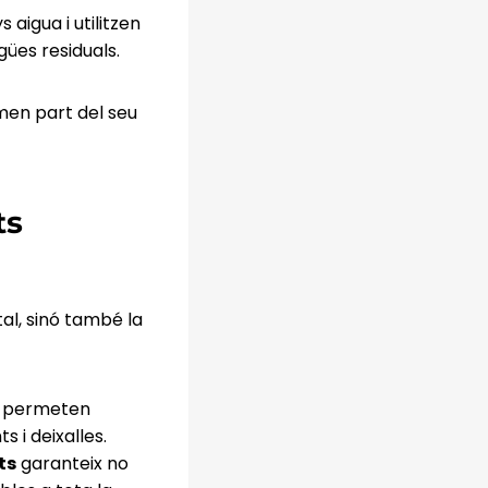
aigua i utilitzen
gües residuals.
men part del seu
ts
l, sinó també la
os permeten
 i deixalles.
ts
garanteix no