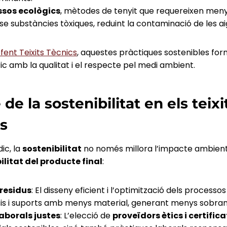
essos ecològics
, mètodes de tenyit que requereixen menys 
e substàncies tòxiques, reduint la contaminació de les ai
fent Teixits Tècnics
, aquestes pràctiques sostenibles for
c amb la qualitat i el respecte pel medi ambient.
de la sostenibilitat en els teixi
s
ic, la
sostenibilitat
no només millora l’impacte ambienta
ilitat del producte final
:
residus
: El disseny eficient i l’optimització dels process
sis i suports amb menys material, generant menys sobrants
aborals justes
: L’elecció de
proveïdors ètics i certifica