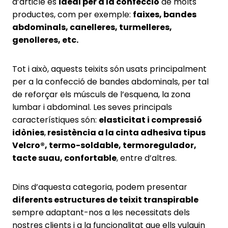
d’article és
ideal per a la confecció
de molts
productes, com per exemple:
faixes, bandes
abdominals, canelleres, turmelleres,
genolleres, etc.
Tot i això, aquests teixits són usats principalment
per a la confecció de bandes abdominals, per tal
de reforçar els músculs de l’esquena, la zona
lumbar i abdominal. Les seves principals
característiques són:
elasticitat i compressió
idònies
,
resistència a la cinta adhesiva tipus
Velcro®, termo-soldable, termoregulador,
tacte suau, confortable
, entre d’altres.
Dins d’aquesta categoria, podem presentar
diferents estructures de teixit transpirable
sempre adaptant-nos a les necessitats dels
nostres clients i a la funcionalitat que ells vulguin