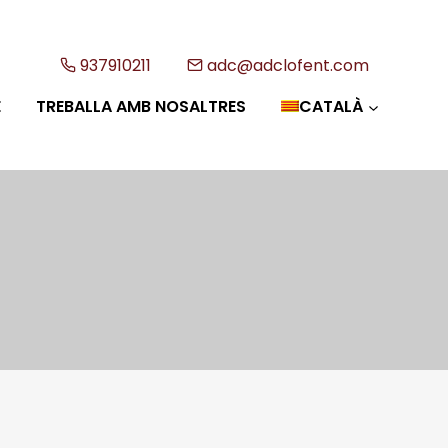
937910211
adc@adclofent.com
E
TREBALLA AMB NOSALTRES
CATALÀ