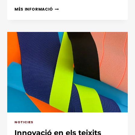
CINTES
MÉS INFORMACIÓ
ELÀSTIQUES
PER
A
CINTURONS:
COMODITAT
I
RESISTÈNCIA
DE
LA
MÀ
D’ADCLOFENT
NOTICIES
Innovació en els teixits