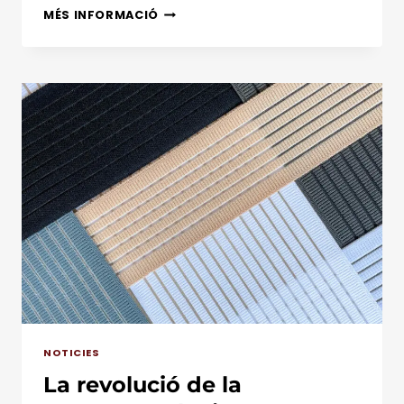
EXPLORANT
MÉS INFORMACIÓ
LES
MARAVELLES
DE
LES
COMPOSICIONS
DE
TEIXIT
I
LA
FABRICACIÓ
DE
TEIXITS
TÈCNICS
D’ARTESANA
DE
CLOFENT
NOTICIES
La revolució de la