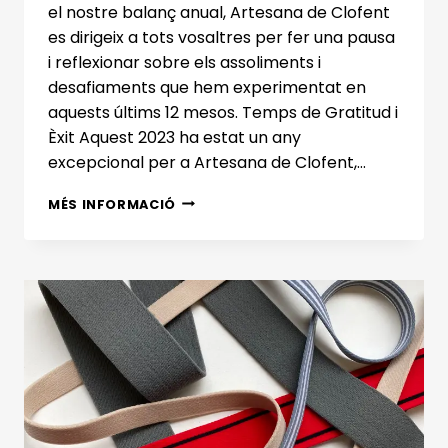
el nostre balanç anual, Artesana de Clofent
es dirigeix a tots vosaltres per fer una pausa
i reflexionar sobre els assoliments i
desafiaments que hem experimentat en
aquests últims 12 mesos. Temps de Gratitud i
Èxit Aquest 2023 ha estat un any
excepcional per a Artesana de Clofent,…
BALANÇ
MÉS INFORMACIÓ
ANUAL
D’ARTESANA
DE
CLOFENT:
UN
ANY
D’INNOVACIÓ
I
COMPROMÍS
EN
TEIXITS
TÈCNICS