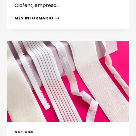
Clofent, empresa…
TEIXITS
MÉS INFORMACIÓ
TÈCNICS
I
TERMOREGULACIÓ:
INNOVANT
AMB
ARTESANA
DE
CLOFENT
NOTICIES