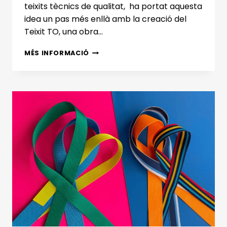
teixits tècnics de qualitat, ha portat aquesta
idea un pas més enllà amb la creació del
Teixit TO, una obra…
TEIXITS
MÉS INFORMACIÓ
TÈCNICS
RESISTENTS:
DESCOBREIX
L’INNOVADOR
MÓN
DEL
TEIXIT
TO
D’ARTESANA
DE
CLOFENT