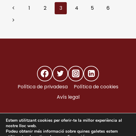
TÈCNICS
Navegació
Pàgina
1
2
3
4
5
6
PER
A
anterior
de
Pàgina
L’ESPORT:
MÉS
següent
pàgines
ENLLÀ
DEL
CONFORT
I
LA
FUNCIONALITAT
Política de privadesa
Política de cookies
Avís legal
Estem utilitzant cookies per oferir-te la millor experiència al
nostre lloc web.
© 2026 Todos los derechos reservados | Artesana de
Podeu obtenir més informació sobre quines galetes estem
Clofent S.A.