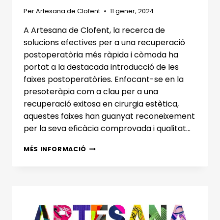
Per
Artesana de Clofent
11 gener, 2024
A Artesana de Clofent, la recerca de
solucions efectives per a una recuperació
postoperatòria més ràpida i còmoda ha
portat a la destacada introducció de les
faixes postoperatòries. Enfocant-se en la
presoteràpia com a clau per a una
recuperació exitosa en cirurgia estètica,
aquestes faixes han guanyat reconeixement
per la seva eficàcia comprovada i qualitat…
DESCOBREIX
MÉS INFORMACIÓ
LA
INNOVACIÓ
EN
RECUPERACIÓ
AMB
LES
FAIXES