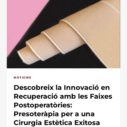
I
AMPLIA
LA
IMPLEMENTACIÓ
DE
PLAQUES
SOLARS
A
LES
SEVES
INSTAL·LACIONS
NOTICIES
Descobreix la Innovació en
Recuperació amb les Faixes
Postoperatòries:
Presoteràpia per a una
Cirurgia Estètica Exitosa