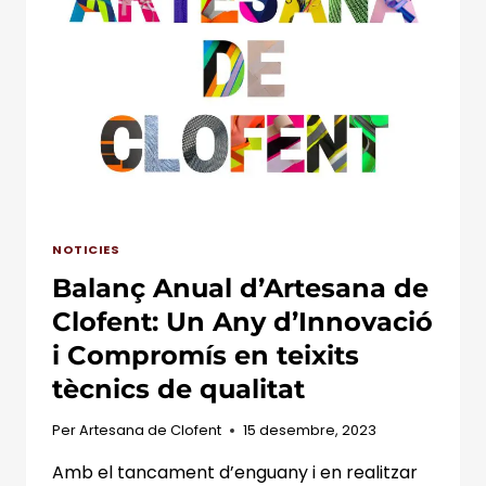
POSTOPERATÒRIES:
PRESOTERÀPIA
PER
A
UNA
CIRURGIA
ESTÈTICA
EXITOSA
NOTICIES
Balanç Anual d’Artesana de
Clofent: Un Any d’Innovació
i Compromís en teixits
tècnics de qualitat
Per
Artesana de Clofent
15 desembre, 2023
Amb el tancament d’enguany i en realitzar