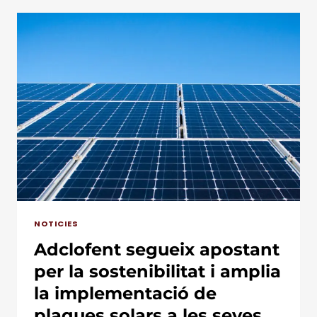
SOLDADURA
TÈXTIL
AL
SECTOR
MÈDIC:
INNOVACIÓ
I
EFICIÈNCIA
NOTICIES
Adclofent segueix apostant
per la sostenibilitat i amplia
la implementació de
plaques solars a les seves