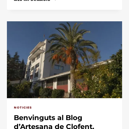
DE
CLOFENT:
NOUS
REPTES
PER
EL
PROPER
ANY!
NOTICIES
Benvinguts al Blog
d’Artesana de Clofent.