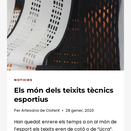
EL
MÓN
DE
LES
CINTES.
NOTICIES
Els món dels teixits tècnics
esportius
Per
Artesana de Clofent
28 gener, 2020
Han quedat enrere els temps a on al món de
l’esport els teixits eren de cotó o de “Licra”.