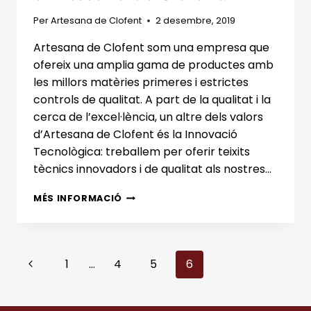
Per
Artesana de Clofent
2 desembre, 2019
Artesana de Clofent som una empresa que
ofereix una amplia gama de productes amb
les millors matèries primeres i estrictes
controls de qualitat. A part de la qualitat i la
cerca de l’excel·lència, un altre dels valors
d’Artesana de Clofent és la Innovació
Tecnològica: treballem per oferir teixits
tècnics innovadors i de qualitat als nostres…
BENVINGUTS
MÉS INFORMACIÓ
AL
BLOG
D’ARTESANA
DE
Navegació
Pàgina
1
…
4
5
6
CLOFENT.
anterior
de