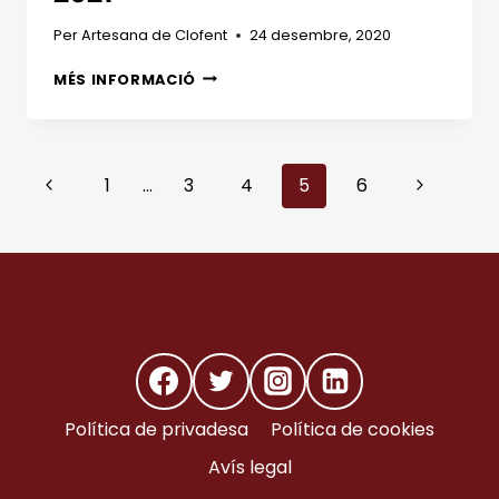
Per
Artesana de Clofent
24 desembre, 2020
BON
MÉS INFORMACIÓ
NADAL
I
FELIÇ
ANY
Navegació
Pàgina
Pàgina
1
…
3
4
5
6
NOU
2021
anterior
següent
de
pàgines
Política de privadesa
Política de cookies
Avís legal