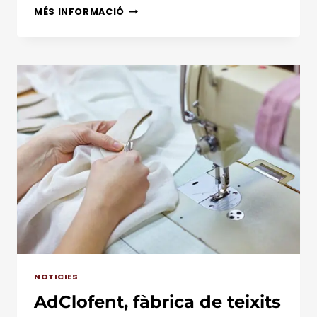
ADCLOFENT
MÉS INFORMACIÓ
CONTINUA
APOSTANT
PER
LA
MILLORA
CONTÍNUA:
RETIRADA
D’AMIANT
DE
NAU
PRODUCTIVA
NOTICIES
AdClofent, fàbrica de teixits