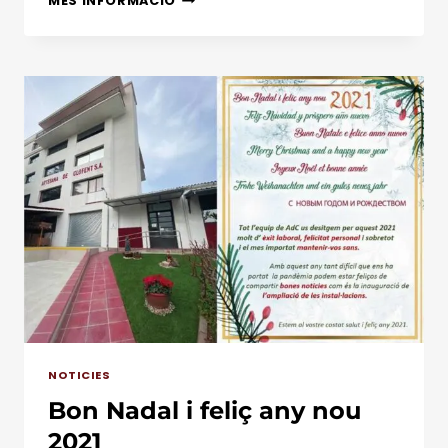
MÉS INFORMACIÓ
TEIXIT
ELÀSTIC
I
EL
MÓN
DE
LA
CORSETERIA
NOTICIES
Bon Nadal i feliç any nou
2021