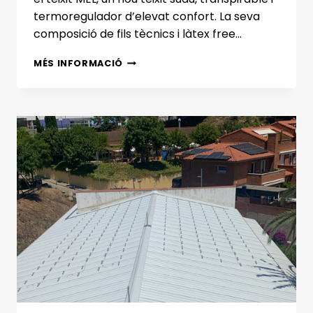
termoregulador d’elevat confort. La seva
composició de fils tècnics i làtex free…
NOU
MÉS INFORMACIÓ
TEIXIT
SUAU
MEL,
TRANSPIRABLE,
TERMORREGULADOR
I
CONFORTABLE