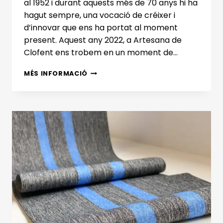
al 1952 i durant aquests més de 70 anys hi ha
hagut sempre, una vocació de créixer i
d’innovar que ens ha portat al moment
present. Aquest any 2022, a Artesana de
Clofent ens trobem en un moment de…
ELS
MÉS INFORMACIÓ
REPTES
D’ARTESANA
DE
CLOFENT,
LA
FÀBRICA
DE
TEIXITS
PER
AQUEST
2022