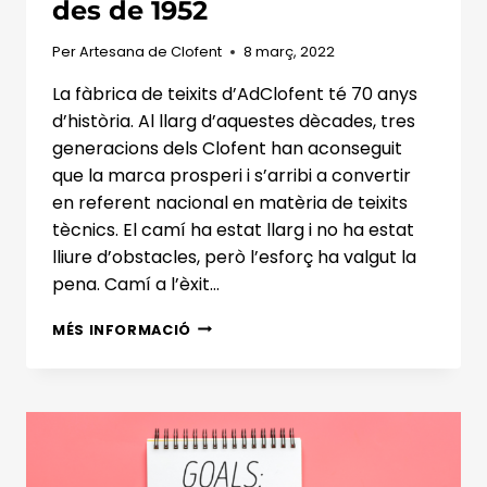
des de 1952
Per
Artesana de Clofent
8 març, 2022
La fàbrica de teixits d’AdClofent té 70 anys
d’història. Al llarg d’aquestes dècades, tres
generacions dels Clofent han aconseguit
que la marca prosperi i s’arribi a convertir
en referent nacional en matèria de teixits
tècnics. El camí ha estat llarg i no ha estat
lliure d’obstacles, però l’esforç ha valgut la
pena. Camí a l’èxit…
ADCLOFENT,
MÉS INFORMACIÓ
FÀBRICA
DE
TEIXITS
DES
DE
1952