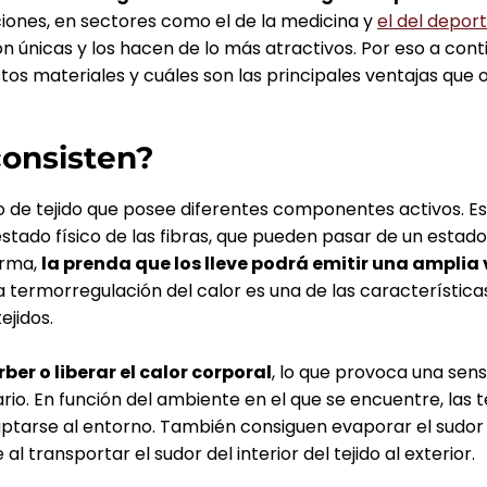
ciones, en sectores como el de la medicina y
el del depor
on únicas y los hacen de lo más atractivos. Por eso a cont
tos materiales y cuáles son las principales ventajas que 
onsisten?
po de tejido que posee diferentes componentes activos. E
stado físico de las fibras, que pueden pasar de un estado
orma,
la prenda que los lleve podrá emitir una amplia
La termorregulación del calor es una de las característic
ejidos.
er o liberar el calor corporal
, lo que provoca una sen
ario. En función del ambiente en el que se encuentre, las
ptarse al entorno. También consiguen evaporar el sudor 
 al transportar el sudor del interior del tejido al exterior.