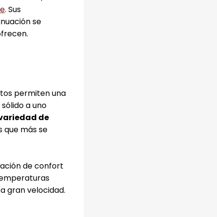
te
. Sus
inuación se
ofrecen.
stos permiten una
 sólido a uno
 variedad de
as que más se
sación de confort
 temperaturas
a gran velocidad.