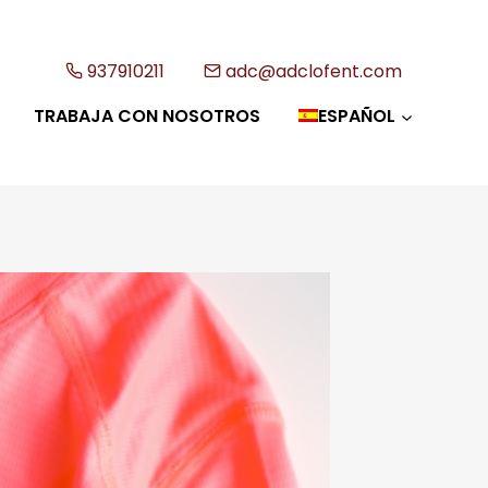
937910211
adc@adclofent.com
TRABAJA CON NOSOTROS
ESPAÑOL