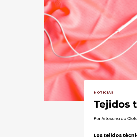
NOTICIAS
Tejidos 
Por
Artesana de Clof
Los tejidos téc