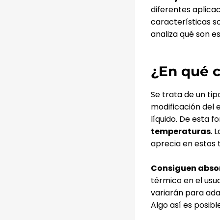
diferentes aplica
características s
analiza qué son es
¿En qué c
Se trata de un ti
modificación del e
líquido. De esta f
temperaturas
. 
aprecia en estos t
Consiguen absorb
térmico en el usu
variarán para ada
Algo así es posible