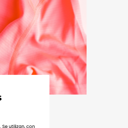
s
a
. Se utilizan, con