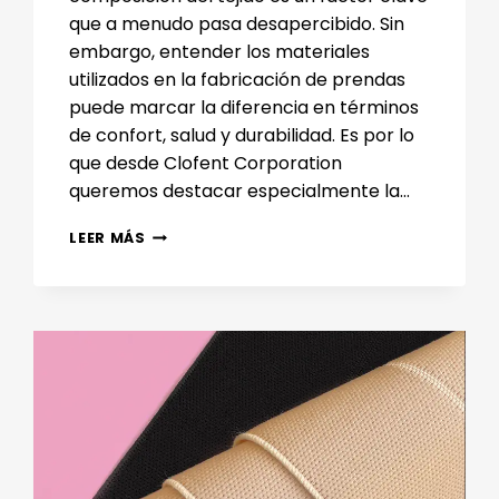
que a menudo pasa desapercibido. Sin
embargo, entender los materiales
utilizados en la fabricación de prendas
puede marcar la diferencia en términos
de confort, salud y durabilidad. Es por lo
que desde Clofent Corporation
queremos destacar especialmente la…
EXPLORANDO
LEER MÁS
LAS
MARAVILLAS
DE
LAS
COMPOSICIONES
DE
TEJIDO
Y
LA
FABRICACIÓN
DE