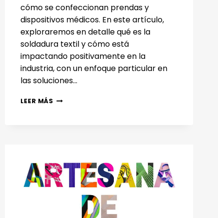
cómo se confeccionan prendas y
dispositivos médicos. En este artículo,
exploraremos en detalle qué es la
soldadura textil y cómo está
impactando positivamente en la
industria, con un enfoque particular en
las soluciones…
LA
LEER MÁS
REVOLUCIÓN
DE
LA
SOLDADURA
TEXTIL
EN
EL
SECTOR
MÉDICO:
INNOVACIÓN
Y
EFICIENCIA