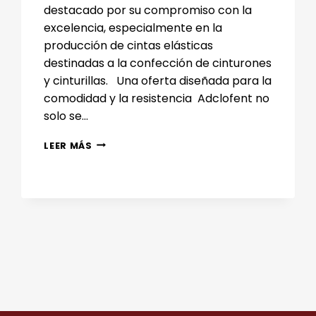
destacado por su compromiso con la
excelencia, especialmente en la
producción de cintas elásticas
destinadas a la confección de cinturones
y cinturillas. Una oferta diseñada para la
comodidad y la resistencia Adclofent no
solo se…
CINTAS
LEER MÁS
ELÁSTICAS
PARA
CINTURONES:
COMODIDAD
Y
RESISTENCIA
guiente
DE
LA
gina
MANO
DE
ADCLOFENT