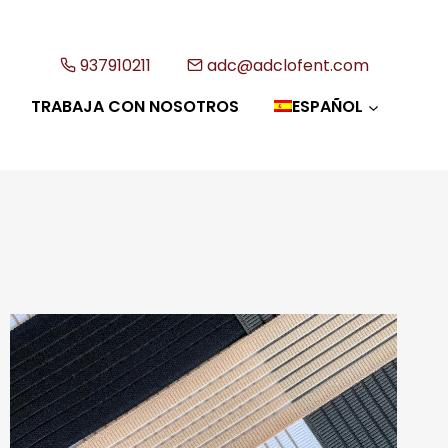
937910211
adc@adclofent.com
TRABAJA CON NOSOTROS
ESPAÑOL