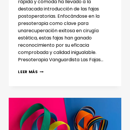
rápida y cómoda ha llevado a la
destacada introducción de las fajas
postoperatorias. Enfocándose en la
presoterapia como clave para
unarecuperación exitosa en cirugía
estética, estas fajas han ganado
reconocimiento por su eficacia
comprobada y calidad inigualable.
Presoterapia Vanguardista Las Fajas…
DESCUBRE
LEER MÁS
LA
INNOVACIÓN
EN
RECUPERACIÓN
CON
LAS
FAJAS
POSTOPERATORIAS:
PRESOTERAPIA
PARA