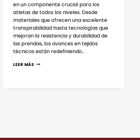
en un componente crucial para los
atletas de todos los niveles. Desde
materiales que ofrecen una excelente
transpirabilidad hasta tecnologías que
mejoran la resistencia y durabilidad de
las prendas, los avances en tejidos
técnicos están redefiniendo…
INNOVACIÓN
LEER MÁS
EN
LOS
TEJIDOS
TÉCNICOS
PARA
EL
DEPORTE:
MÁS
ALLÁ
DEL
CONFORT
Y