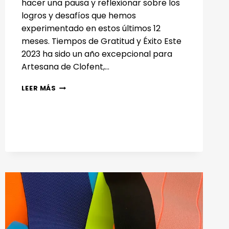
hacer una pausa y reflexionar sobre los
logros y desafíos que hemos
experimentado en estos últimos 12
meses. Tiempos de Gratitud y Éxito Este
2023 ha sido un año excepcional para
Artesana de Clofent,…
BALANCE
LEER MÁS
ANUAL
DE
ARTESANA
DE
CLOFENT:
UN
AÑO
DE
INNOVACIÓN
Y
COMPROMISO
EN
TEJIDOS
TÉCNICOS