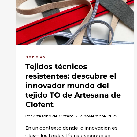
DE
PLACAS
SOLARES
EN
SUS
INSTALACIONES
NOTICIAS
Tejidos técnicos
resistentes: descubre el
innovador mundo del
tejido TO de Artesana de
Clofent
Por
Artesana de Clofent
14 noviembre, 2023
En un contexto donde la innovación es
clave, los tejidos técnicos juegan un