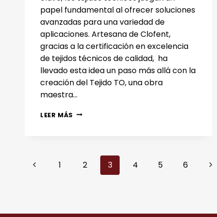
papel fundamental al ofrecer soluciones
avanzadas para una variedad de
aplicaciones. Artesana de Clofent,
gracias a la certificación en excelencia
de tejidos técnicos de calidad, ha
llevado esta idea un paso más allá con la
creación del Tejido TO, una obra
maestra…
TEJIDOS
LEER MÁS
TÉCNICOS
RESISTENTES:
DESCUBRE
EL
Navegación
INNOVADOR
Página
Si
1
2
3
4
5
6
MUNDO
anterior
DEL
pá
de
TEJIDO
TO
página
DE