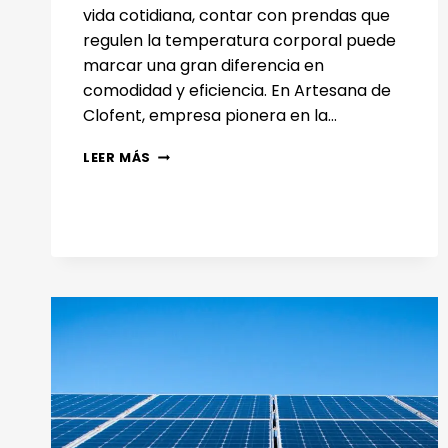
vida cotidiana, contar con prendas que
regulen la temperatura corporal puede
marcar una gran diferencia en
comodidad y eficiencia. En Artesana de
Clofent, empresa pionera en la…
TEJIDOS
LEER MÁS
TÉCNICOS
Y
TERMORREGULACIÓN:
INNOVANDO
CON
ARTESANA
DE
CLOFENT